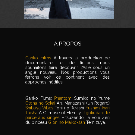
A PROPOS
Ganko Films
A travers la production de
documentaires et de fictions, nous
souhaitons faire découvrir l'Asie sous un
angle nouveau. Nos productions vous
ferrons voir ce continent avec des
approches inédites.
Ganko Films:
Phantom
Sumiko no Yume
Otona no Sekai
Aru Manazashi (Un Regard)
Shibuya Vibes
Torii no Rekishi
Fushimi Inari
Taisha
A Glimpse of Eternity
Jigokudani, le
parce aux singes
Hitsuzendō, la voie Zen
du pinceau
Gion no Maiko-san
Temizuya.