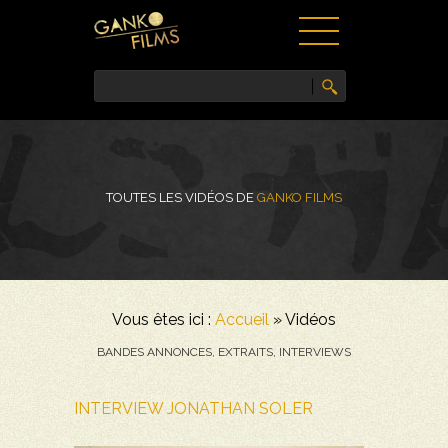
ACCUEIL
FILMS
NEWS
TOUTES LES VIDÉOS DE
GANKO FILMS
VIDÉOS
PRESSE
CONTACT
Vous êtes ici :
Accueil
»
Vidéos
BANDES ANNONCES, EXTRAITS, INTERVIEWS
INTERVIEW JONATHAN SOLER