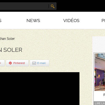
S
NEWS
VIDÉOS
P
than Soler
N SOLER
+
Pinterest
E-mail
LIRE LA