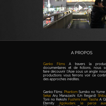
A PROPOS
Ganko Films
A travers la produ
documentaires et de fictions, nous s
faire découvrir l'Asie sous un angle no
productions vous ferrons voir ce conti
des approches inédites.
Ganko Films:
Phantom
Sumiko no Yume
Sekai
Aru Manazashi (Un Regard)
Shib
Torii no Rekishi
Fushimi Inari Taisha
A G
Eternity
Jigokudani, le parce au