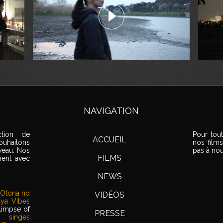
NAVIGATION
ction de
Pour tou
ACCUEIL
ouhaitons
nos films
uveau. Nos
pas à nou
FILMS
nent avec
NEWS
Otona no
VIDÉOS
uya Vibes
limpse of
PRESSE
x singes