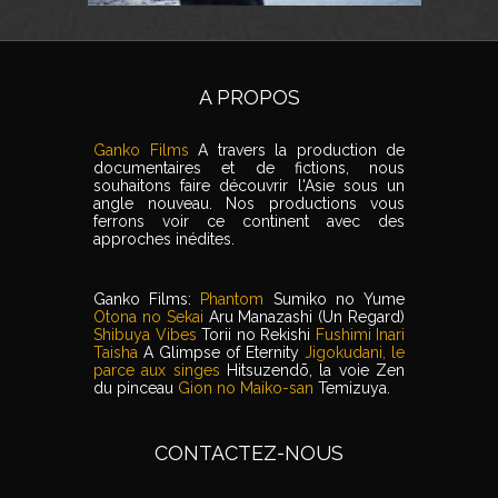
A PROPOS
Ganko Films
A travers la production de
documentaires et de fictions, nous
souhaitons faire découvrir l'Asie sous un
angle nouveau. Nos productions vous
ferrons voir ce continent avec des
approches inédites.
Ganko Films:
Phantom
Sumiko no Yume
Otona no Sekai
Aru Manazashi (Un Regard)
Shibuya Vibes
Torii no Rekishi
Fushimi Inari
Taisha
A Glimpse of Eternity
Jigokudani, le
parce aux singes
Hitsuzendō, la voie Zen
du pinceau
Gion no Maiko-san
Temizuya.
CONTACTEZ-NOUS