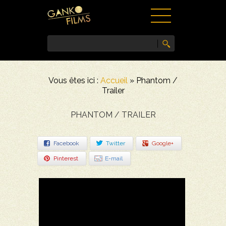
ACCUEIL
Vous êtes ici :
Accueil
»
Phantom /
FILMS
Trailer
NEWS
VIDÉOS
PHANTOM / TRAILER
PRESSE
CONTACT
Facebook
Twitter
Google+
Pinterest
E-mail