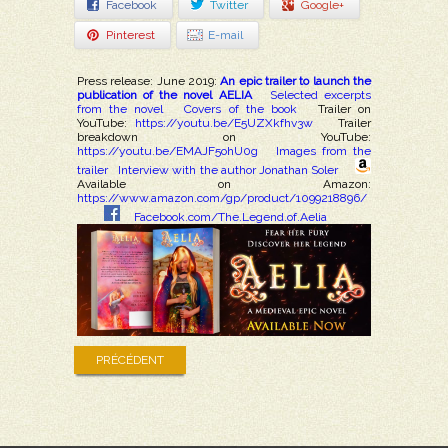
Facebook
Twitter
Google+
Pinterest
E-mail
Press release: June 2019:
An epic trailer to launch the
publication of the novel AELIA
Selected excerpts
from the novel
Covers of the book
Trailer on
YouTube:
https://youtu.be/E5UZXkfhv3w
Trailer
breakdown on YouTube:
https://youtu.be/EMAJF5ohU0g
Images from the
trailer
Interview with the author Jonathan Soler
Available on Amazon:
https://www.amazon.com/gp/product/1099218896/
Facebook.com/The.Legend.of.Aelia
PRÉCÉDENT