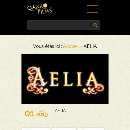
ACCUEIL
Vous êtes ici :
Accueil
»
AELIA
FILMS
NEWS
VIDÉOS
PRESSE
CONTACT
01
AELIA
juin
2019