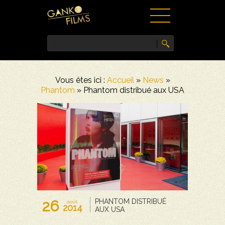
ACCUEIL
Vous êtes ici :
Accueil
»
News
»
FILMS
Phantom
»
Phantom distribué aux USA
NEWS
VIDÉOS
PRESSE
CONTACT
26
PHANTOM DISTRIBUÉ
août
2014
AUX USA