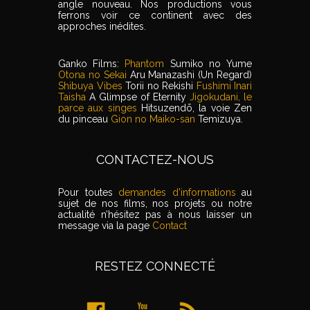
angle nouveau. Nos productions vous
ferrons voir ce continent avec des
approches inédites.
Ganko Films:
Phantom
Sumiko no Yume
Otona no Sekai
Aru Manazashi (Un Regard)
Shibuya Vibes
Torii no Rekishi
Fushimi Inari
Taisha
A Glimpse of Eternity
Jigokudani, le
parce aux singes
Hitsuzendō, la voie Zen
du pinceau
Gion no Maiko-san
Temizuya.
CONTACTEZ-NOUS
Pour toutes
demandes d'informations
au
sujet de nos films, nos projets ou notre
actualité n’hésitez pas à nous laisser un
message via la page
Contact
RESTEZ CONNECTÉ