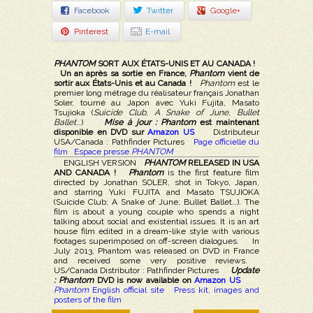
Facebook
Twitter
Google+
Pinterest
E-mail
PHANTOM
SORT AUX ÉTATS-UNIS ET AU CANADA !
Un an après sa sortie en France,
Phantom
vient de
sortir aux États-Unis et au Canada !
Phantom
est le
premier long métrage du réalisateur français Jonathan
Soler, tourné au Japon avec Yuki Fujita, Masato
Tsujioka (
Suicide Club
,
A Snake of June
,
Bullet
Ballet
…)
Mise à jour : Phantom
est maintenant
disponible en DVD sur
Amazon US
Distributeur
USA/Canada : Pathfinder Pictures
Page officielle du
film
Espace presse
PHANTOM
ENGLISH VERSION
PHANTOM
RELEASED IN USA
AND CANADA !
Phantom
is the first feature film
directed by Jonathan SOLER, shot in Tokyo, Japan,
and starring Yuki FUJITA and Masato TSUJIOKA
(Suicide Club; A Snake of June; Bullet Ballet…). The
film is about a young couple who spends a night
talking about social and existential issues. It is an art
house film edited in a dream-like style with various
footages superimposed on off-screen dialogues. In
July 2013, Phantom was released on DVD in France
and received some very positive reviews.
US/Canada Distributor : Pathfinder Pictures
Update
: Phantom
DVD is now a
vailable on
Amazon US
Phantom
English official site
Press kit, images and
posters of the film