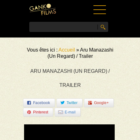
ACCUEIL
Vous êtes ici :
Accueil
»
Aru Manazashi
FILMS
(Un Regard) / Trailer
NEWS
VIDÉOS
ARU MANAZASHI (UN REGARD) /
PRESSE
TRAILER
CONTACT
Facebook
Twitter
Google+
Pinterest
E-mail