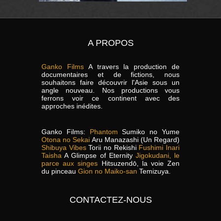
A PROPOS
Ganko Films
A travers la production de
documentaires et de fictions, nous
souhaitons faire découvrir l'Asie sous un
angle nouveau. Nos productions vous
ferrons voir ce continent avec des
approches inédites.
Ganko Films:
Phantom
Sumiko no Yume
Otona no Sekai
Aru Manazashi (Un Regard)
Shibuya Vibes
Torii no Rekishi
Fushimi Inari
Taisha
A Glimpse of Eternity
Jigokudani, le
parce aux singes
Hitsuzendō, la voie Zen
du pinceau
Gion no Maiko-san
Temizuya.
CONTACTEZ-NOUS