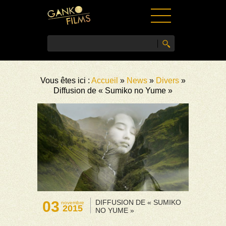
ACCUEIL
Vous êtes ici :
Accueil
»
News
»
Divers
»
FILMS
Diffusion de « Sumiko no Yume »
NEWS
VIDÉOS
PRESSE
CONTACT
03
DIFFUSION DE « SUMIKO
novembre
2015
NO YUME »