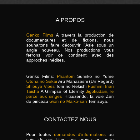
A PROPOS
Ganko Films
A travers la production de
documentaires et de fictions, nous
souhaitons faire découvrir l'Asie sous un
angle nouveau. Nos productions vous
ferrons voir ce continent avec des
approches inédites.
Ganko Films:
Phantom
Sumiko no Yume
Otona no Sekai
Aru Manazashi (Un Regard)
Shibuya Vibes
Torii no Rekishi
Fushimi Inari
Taisha
A Glimpse of Eternity
Jigokudani, le
parce aux singes
Hitsuzendō, la voie Zen
du pinceau
Gion no Maiko-san
Temizuya.
CONTACTEZ-NOUS
Pour toutes
demandes d'informations
au
sujet de nos films, nos projets ou notre